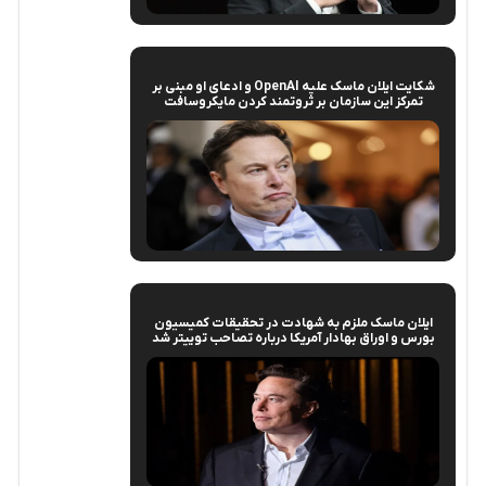
شکایت ایلان ماسک علیه OpenAI و ادعای او مبنی بر
تمرکز این سازمان بر ثروتمند کردن مایکروسافت
ایلان ماسک ملزم به شهادت در تحقیقات کمیسیون
بورس و اوراق بهادار آمریکا درباره تصاحب توییتر شد