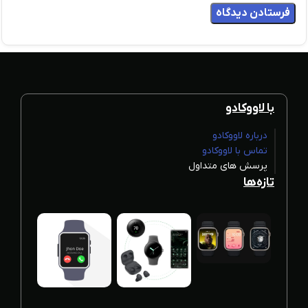
با لاووکادو
درباره لاووکادو
تماس با لاووکادو
پرسش های متداول
تازه‌ها