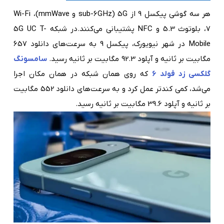
هر سه گوشی پیکسل 9 از 5G (sub-6GHz و mmWave)، Wi-Fi
7، بلوتوث 5.3 و NFC پشتیبانی می‌کنند.در شبکه 5G UC T-
Mobile در شهر نیویورک، پیکسل 9 به سرعت‌های دانلود 657
مگابیت بر ثانیه و آپلود 92.3 مگابیت بر ثانیه رسید.
سامسونگ
گلکسی زد فولد 6
که روی همان شبکه در همان مکان اجرا
می‌شد، کمی کندتر عمل کرد و به سرعت‌های دانلود 552 مگابیت
بر ثانیه و آپلود 39.6 مگابیت بر ثانیه رسید.