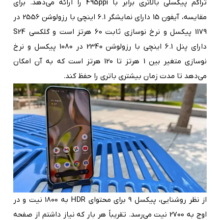
تراکم پیکسلی بالاتری برابر با 495ppi را ارائه می‌دهد. برای
مقایسه، آیفون 15 دارای نمایشگر 6.1 اینچی با رزولوشن 2556 در
1179 پیکسل و نرخ نوسازی ثابت 60 هرتز است و گلکسی S24
دارای پنل 6.1 اینچی با رزولوشن 2340 در 1080 پیکسل و نرخ
نوسازی متغیر بین 1 هرتز تا 120 هرتز است که به آن امکان
می‌دهد تا مدت زمان بیشتری باتری را حفظ کند.
از نظر روشنایی، پیکسل 9 برای محتوای HDR به 1800 نیت و در
اوج به 2700 نیت می‌رسد. تقریباً هر بار که نیاز داشتم از صفحه