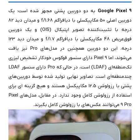
Google Pixel 9
به دو دوربین پشتی مجهز شده است: یک
دوربین اصلی 50 مگاپیکسلی با دیافراگم f/1.68 و میدان دید 82
درجه با تثبیت‌کننده تصویر اپتیکال (OIS) و یک دوربین
فوق‌عریض 48 مگاپیکسلی با دیافراگم f/1.7 و میدان دید 123
درجه. این دو دوربین همچنین در مدل‌های Pro نیز یافت
می‌شوند، اما Pixel 9 دارای سنسور فوکوس خودکار تشخیص لیزری
تک‌منطقه‌ای (LDAF) است، در حالی که Pro دارای سنسور LDAF
چندمنطقه‌ای است. تصاویر نهایی تولید شده توسط دوربین‌های
پشتی با رزولوشن 12.5 مگاپیکسل هستند و هیچ گزینه ای برای
استفاده از رزولوشن کامل وجود ندارد. در مقابل، مدل‌های Pixel
9 Pro می‌توانند عکس‌های با رزولوشن کامل بگیرند.