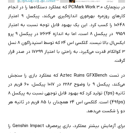
در بنچمارک PCMark Work 3.0 که عملکرد دستگاه‌ها را در انجام
کارهای روزمره بهره‌وری اندازه‌گیری می‌کند، پیکسل 9 امتیاز
10648 را کسب کرد. این یک بهبود قابل توجه نسبت به امتیاز
9959 در پیکسل 8 است، اما به اندازه 12634 در پیکسل 9 پرو
ایکس‌ال بالا نیست. گلکسی اس 24 که توسط اسنپدراگون 8 نسل
3 کوالکام قدرت می‌گیرد، به راحتی با امتیاز 17399 در صدر قرار
گرفت.
در تست Aztec Ruins GFXBench که عملکرد بازی را سنجش
می‌کند، پیکسل 9 با وضوح 2282 در 1017 پیکسل، 60 فریم در
ثانیه (fps) تولید کرد که بهبود قابل توجهی نسبت به پیکسل 8
(49fps) است. گلکسی اس 24 همچنان با 85 فریم در ثانیه هر
دو را شکست می‌دهد.
برای آزمایش بیشتر عملکرد، بازی پرمصرف Genshin Impact را