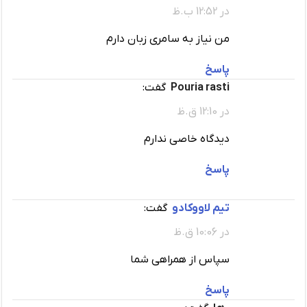
در 12:52 ب.ظ
من نیاز به سامری زبان دارم
پاسخ
Pouria rasti
گفت:
در 12:10 ق.ظ
دیدگاه خاصی ندارم
پاسخ
تیم لاووکادو
گفت:
در 10:06 ق.ظ
سپاس از همراهی شما
پاسخ