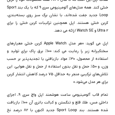
خنثی کند. همه مدل‌های آلومینیومی سری 9 که با یک بند Sport
Loop جدید جفت شده‌اند، با نشان برگ سبز روی بسته‌بندی،
کربن خنثی هستند. اپل همچنین ترکیبات کربن خنثی را برای
Ultra 2 و Watch SE ارائه می دهد.
اپل می گوید: «هر مدل Apple Watch کربن خنثی معیارهای
سختگیرانه زیر را رعایت می کند: 100٪ برق پاک برای تولید و
استفاده از محصول، 30٪ مواد بازیافتی یا تجدیدپذیر بر حسب
وزن، و 50٪ حمل و نقل بدون استفاده از حمل و نقل هوایی. این
تلاش‌های ترکیبی منجر به حداقل 75 درصد کاهش انتشار کربن
برای هر مدل می‌شود.»
تمام قاب آلومینیومی ساعت هوشمند اپل واچ سری 9، اجزای
داخلی مس، طلا، قلع و تنگستن و کبالت باتری آن 100٪ بازیافت
شده هستند. بند Sport Loop جدید اکنون با 82 درصد نخ