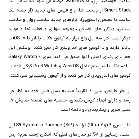
ساعت هوشمند اپل، watchOS 10 عرضه می شود که شامل یک
Smart Stack از ویجت ها، واچ فیس های جدید (از جمله یک
ساعت با مضمون اسنوپی)، ابزارهای جدید سلامت روان و سلامت
بینایی، ویژگی های اضافی دوچرخه سواری و قطب نما و موارد
دیگر است. هر سه اپل واچ نیاز به آیفون Xs یا بالاتر با iOS 17 یا
بالاتر دارند و با گوشی های اندرویدی کار نمی کنند. برعکس این
هم برای رقبای اصلی آنها صدق می کند: سری Galaxy Watch 6
سامسونگ با سیستم عامل WearOS و Pixel Watch گوگل فقط با
گوشی های اندرویدی کار می کنند و از آیفون پشتیبانی نمی کنند.
از نظر طراحی، سری 9 تقریباً مشابه نسل قبلی خود به نظر می
رسد و دارای ابعاد کیس یکسان، حاشیه های صفحه نمایش ۱.۷
میلی متری و پیکربندی دو دکمه است.
قلب سری 9 (و Ultra 2) تراشه S9 System in Package (SiP) اپل
است، ارتقایی از S8 در مدل‌های قبلی که امکان ژست ضربه زدن