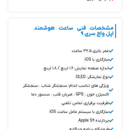
مشخصات فنی ساعت هوشمند
اپل واچ سری ۹
عمر باتری ۳۲.۵ ساعت
سازگاری با iOS
اندازه صفحه نمایش ۱.۶ اینچ / ۱.۸ اینچ
نوع نمایشگر: OLED
ویژگی های تناسب اندام: سنجشگر شتاب ، سنجشگر
اکسیژن خون ، GPS ، ضربان قلب ، سنسور دما
ظرفیت برقراری تماس تلفنی
سازگاری با سیستم عامل ساعت iOS
پردازنده Apple S9
فروشگاه برنامه جداگانه