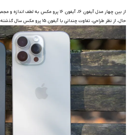
از بین چهار مدل آیفون 16، آیفون 16 پرو مک
حال، از نظر طراحی، تفاوت چندانی با آیفون 15 پرو مکس سال گذشته و حتی با آیفون 16، 16 پلاس یا 16 پرو ندارد.