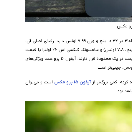
16 پرو مکس بزرگ‌ترین و سنگین‌ترین آیفون است و ابعاد 6.42 در 3.06 در 0.32 اینچ و وزن 7.99 اونس دارد. رقبای اصلی آن،
گوگل پیکسل 9 پرو ایکس‌ال با قیمت 1099 دلار (6.4 در 3.0 در 0.3 اینچ، 7.8 اونس) و سامسونگ گلکسی اس 24 اولترا با قیمت
1299 دلار (6.4 در 3.1 در 0.3 اینچ، 8.18 اونس)، از نظر اندازه، وزن و قیمت در یک محدوده قرار دارند. آیفون 16 پرو همه ویژگی‌های
کردم. کمی بزرگ‌تر از
آیفون 15 پرو مکس
است و می‌توان
اهد بود.