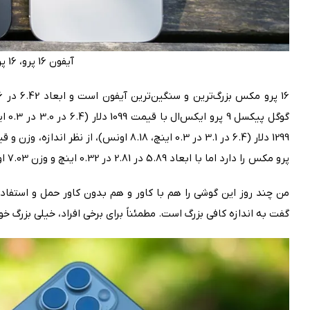
آیفون 16 پرو، 16 پرو مکس
پرو مکس را دارد اما با ابعاد 5.89 در 2.81 در 0.32 اینچ و وزن 7.03 اونس، جیبی‌تر است.
من چند روز این گوشی را هم با کاور و هم بدون کاور حمل و استفاده 
گفت به اندازه کافی بزرگ است. مطمئناً برای برخی افراد، خیلی بزرگ خو