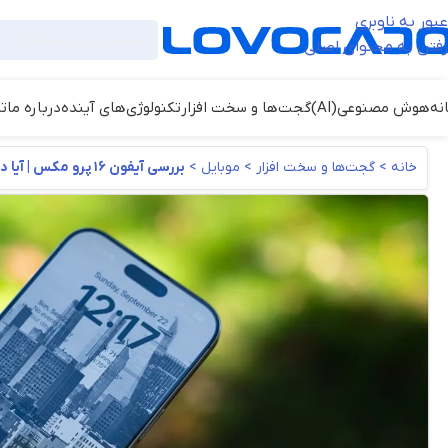
عبور به ناوبری
رفتن به محتوای اصلی
نه
هوش مصنوعی(AI)
گجت‌ها و سخت افزار
تکنولوژی‌های آینده
درباره ما
ت
خانه
>
گجت‌ها و سخت افزار
>
موبایل
>
بررسی آیفون ۱۶ پرو مکس | آیا در سال ۲۰۲۶ همچنان ارزش خرید دارد؟