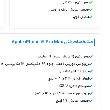
عمر باتری استثنایی
صفحه نمایش بزرگ و روشن
اتصال قوی
مشخصات فنی Apple iPhone 16 Pro Max
عمر باتری (آزمایش شده): 29 ساعت
رزولوشن دوربین (عقب؛ جلو): 48 مگاپیکسل، 12 مگاپیکسل، 12 مگاپیکسل؛ 12 مگاپیکسل
پردازنده: اپل A18 پرو
ابعاد: 6.4 در 3.14 در 0.3 اینچ
سیستم عامل: iOS 18
رزولوشن صفحه: 2868 در 1320 پیکسل
صفحه نمایش: 6.9 اینچ